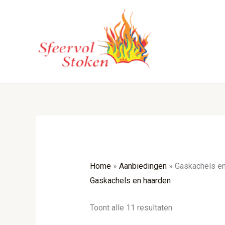
Ga
naar
de
inhoud
Home
»
Aanbiedingen
»
Gaskachels en
Gaskachels en haarden
Toont alle 11 resultaten