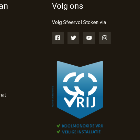
van
Volg ons
Volg Sfeervol Stoken via
nat