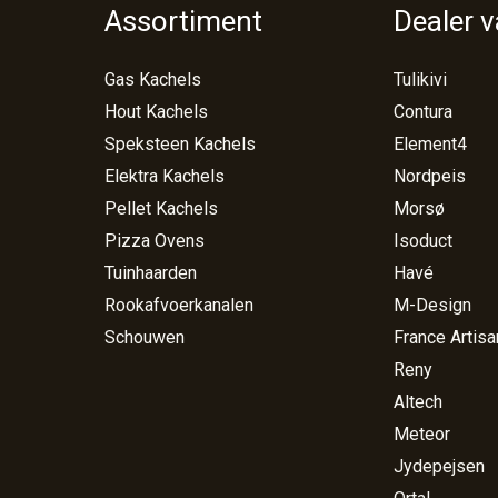
Assortiment
Dealer 
Gas Kachels
Tulikivi
Hout Kachels
Contura
Speksteen Kachels
Element4
Elektra Kachels
Nordpeis
Pellet Kachels
Morsø
Pizza Ovens
Isoduct
Tuinhaarden
Havé
Rookafvoerkanalen
M-Design
Schouwen
France Artisa
Reny
Altech
Meteor
Jydepejsen