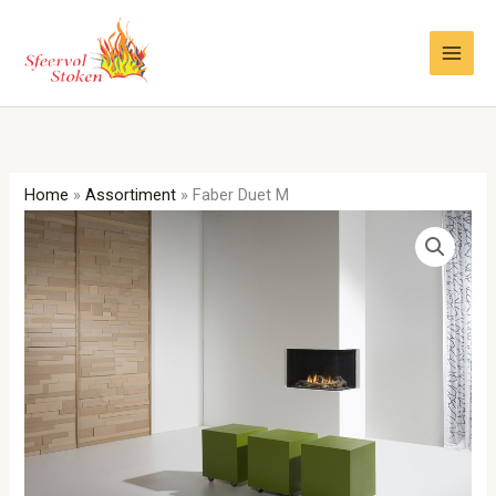
Ga
naar
de
inhoud
Home
»
Assortiment
»
Faber Duet M