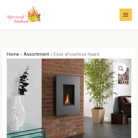
Ga
naar
de
inhoud
Home
»
Assortiment
»
Esse afvoerloze haard