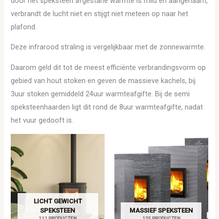
door het speksteen afgestane warmte is mild en aangenaam,
verbrandt de lucht niet en stijgt niet meteen op naar het
plafond.
Deze infrarood straling is vergelijkbaar met de zonnewarmte.
Daarom geld dit tot de meest efficiënte verbrandingsvorm op
gebied van hout stoken en geven de massieve kachels, bij
3uur stoken gemiddeld 24uur warmteafgifte. Bij de semi
speksteenhaarden ligt dit rond de 8uur warmteafgifte, nadat
het vuur gedooft is.
LICHT GEWICHT
SPEKSTEEN
MASSIEF SPEKSTEEN
111 PRODUCTEN
125 PRODUCTEN