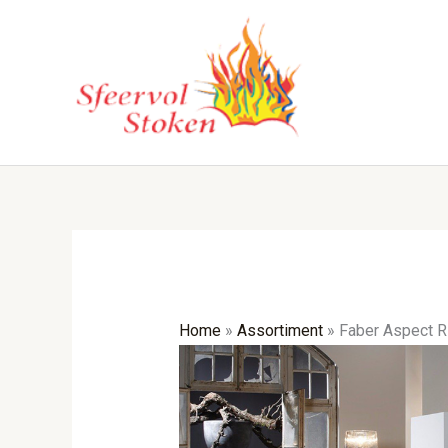
Ga
naar
de
inhoud
Home
»
Assortiment
»
Faber Aspect 