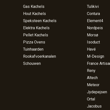
Gas Kachels
Tulikivi
Hout Kachels
Contura
Speksteen Kachels
Element4
Elektra Kachels
Nordpeis
Pellet Kachels
Morsø
Pizza Ovens
Isoduct
Tuinhaarden
Havé
Rookafvoerkanalen
M-Design
Schouwen
France Artisa
Reny
Altech
Meteor
Jydepejsen
Ortal
Jacobus