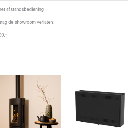
et afstandsbediening.
mag de showroom verlaten.
00,–