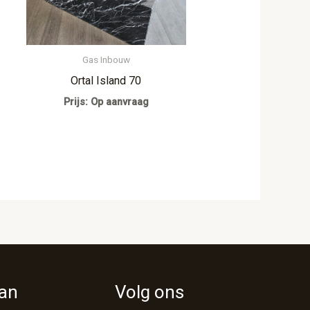
Gas Inbouw
Ortal Island 70
Prijs: Op aanvraag
van
Volg ons