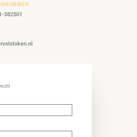
ONNUMMER
21-382501
rvolstoken.nl
richt