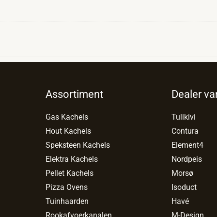
Assortiment
Dealer va
Gas Kachels
Tulikivi
Hout Kachels
Contura
Speksteen Kachels
Element4
Elektra Kachels
Nordpeis
Pellet Kachels
Morsø
Pizza Ovens
Isoduct
Tuinhaarden
Havé
Rookafvoerkanalen
M-Design