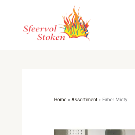
Ga
naar
de
inhoud
Home
»
Assortiment
»
Faber Misty