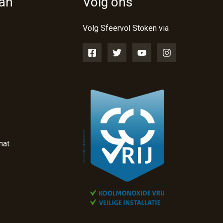
van
Volg ons
Volg Sfeervol Stoken via
nat