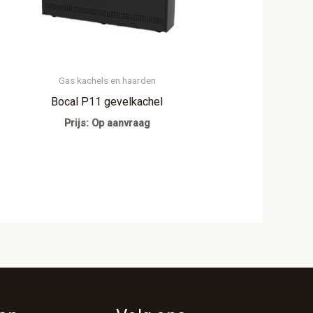
Gas kachels en haarden
Bocal P11 gevelkachel
Prijs: Op aanvraag