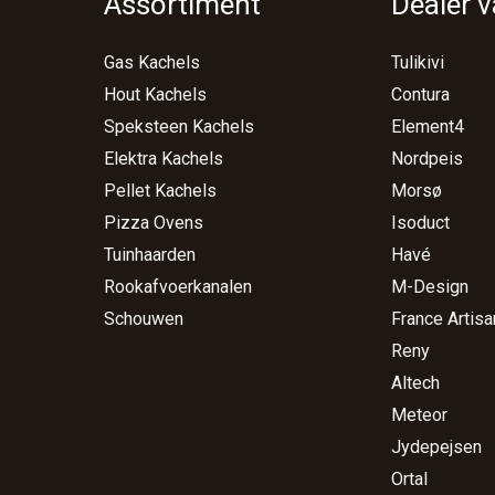
Assortiment
Dealer 
Gas Kachels
Tulikivi
Hout Kachels
Contura
Speksteen Kachels
Element4
Elektra Kachels
Nordpeis
Pellet Kachels
Morsø
Pizza Ovens
Isoduct
Tuinhaarden
Havé
Rookafvoerkanalen
M-Design
Schouwen
France Artisa
Reny
Altech
Meteor
Jydepejsen
Ortal