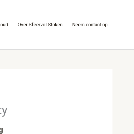
houd
Over Sfeervol Stoken
Neem contact op
ty
g