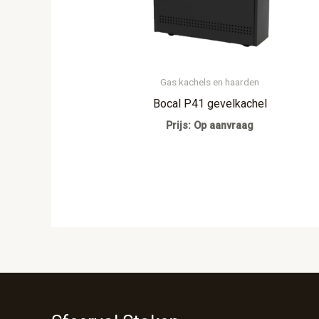
Gas kachels en haarden
Bocal P41 gevelkachel
Prijs: Op aanvraag