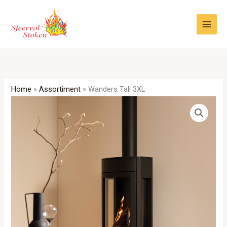
Ga
naar
de
inhoud
Home
»
Assortiment
»
Wanders Tali 3XL