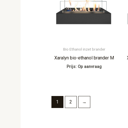
Bio Ethanol inzet brander
Xaralyn bio-ethanol brander M
Prijs: Op aanvraag
1
2
→