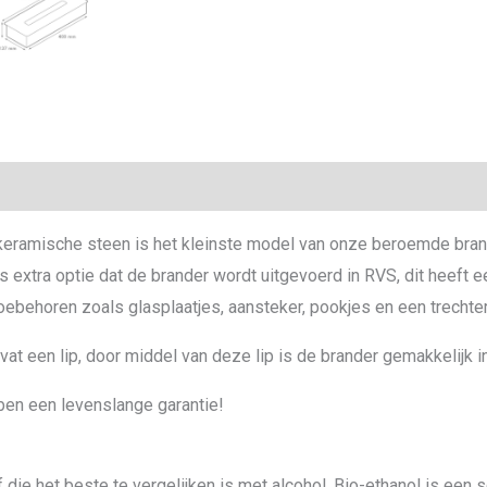
ie
eramische steen is het kleinste model van onze beroemde brand
s extra optie dat de brander wordt uitgevoerd in RVS, dit heeft e
toebehoren zoals glasplaatjes, aansteker, pookjes en een trechter
at een lip, door middel van deze lip is de brander gemakkelijk i
en een levenslange garantie!
die het beste te vergelijken is met alcohol. Bio-ethanol is een