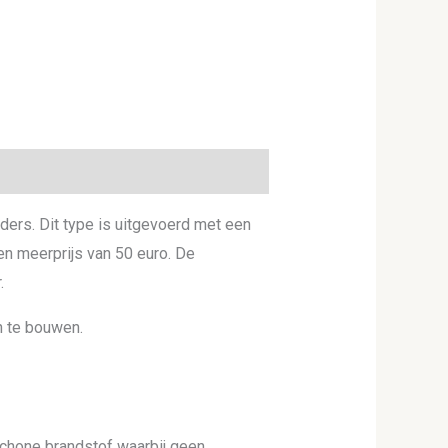
ers. Dit type is uitgevoerd met een
en meerprijs van 50 euro. De
.
n te bouwen.
 schone brandstof waarbij geen