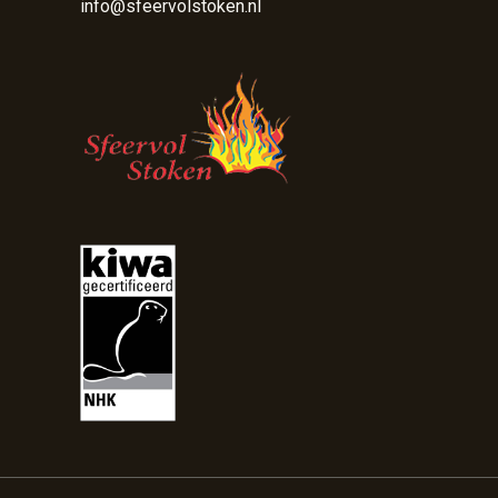
info@sfeervolstoken.nl