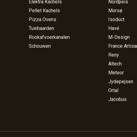
Elektra Kachels
Nordpeis
Pellet Kachels
Morsø
Pizza Ovens
Isoduct
Tuinhaarden
Havé
Rookafvoerkanalen
M-Design
Schouwen
France Artisa
Reny
Altech
Meteor
Jydepejsen
Ortal
Jacobus