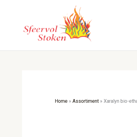
Ga
naar
de
inhoud
Home
»
Assortiment
»
Xaralyn bio-eth