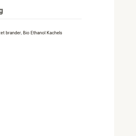
g
zet brander
,
Bio Ethanol Kachels