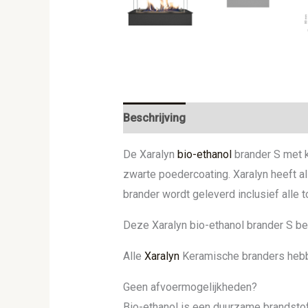
Beschrijving
Aanvullende informat
De Xaralyn
bio-ethanol
brander S met k
zwarte poedercoating. Xaralyn heeft al
brander wordt geleverd inclusief alle 
Deze Xaralyn bio-ethanol brander S bev
Alle
Xaralyn
Keramische branders hebb
Geen afvoermogelijkheden?
Bio-ethanol is een duurzame brandstof 