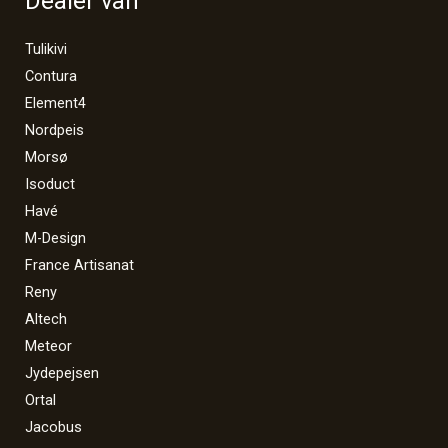
Dealer van
Tulikivi
Contura
Element4
Nordpeis
Morsø
Isoduct
Havé
M-Design
France Artisanat
Reny
Altech
Meteor
Jydepejsen
Ortal
Jacobus