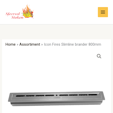
Ga
naar
de
inhoud
Home
»
Assortiment
»
Icon Fires Slimline brander 800mm