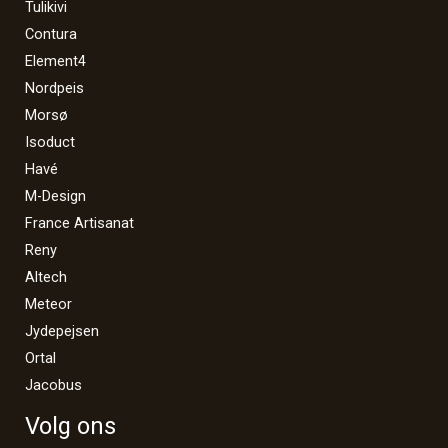
Tulikivi
Contura
Element4
Nordpeis
Morsø
Isoduct
Havé
M-Design
France Artisanat
Reny
Altech
Meteor
Jydepejsen
Ortal
Jacobus
Volg ons