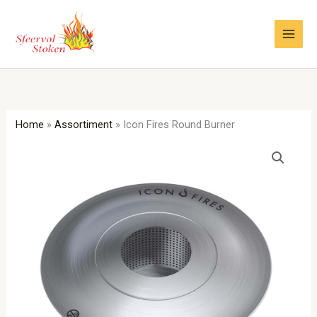
Ga
naar
de
inhoud
Home
»
Assortiment
»
Icon Fires Round Burner