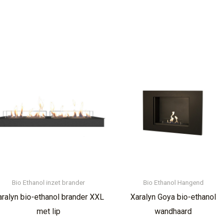
Bio Ethanol inzet brander
Bio Ethanol Hangend
aralyn bio-ethanol brander XXL
Xaralyn Goya bio-ethanol
met lip
wandhaard