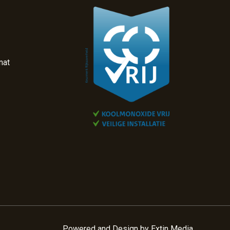
nat
Powered and Design by
Extin Media