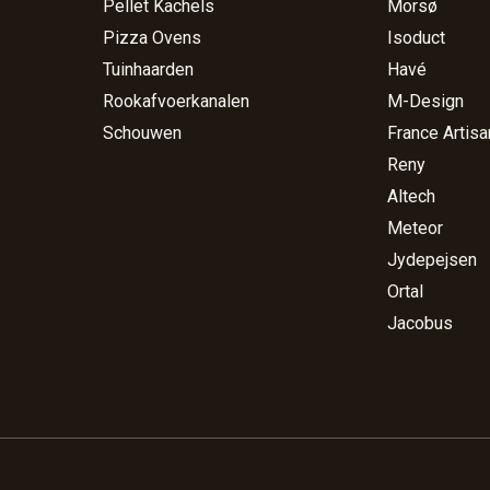
Pellet Kachels
Morsø
Pizza Ovens
Isoduct
Tuinhaarden
Havé
Rookafvoerkanalen
M-Design
Schouwen
France Artisa
Reny
Altech
Meteor
Jydepejsen
Ortal
Jacobus