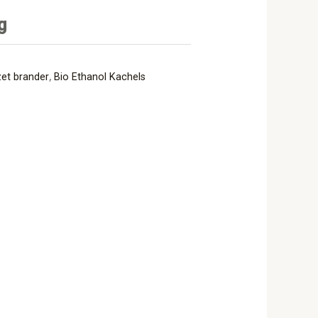
g
zet brander
,
Bio Ethanol Kachels