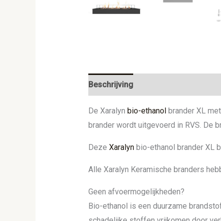
Beschrijving
Aanvullende informat
De Xaralyn
bio-ethanol
brander XL met 
brander wordt uitgevoerd in RVS. De br
Deze
Xaralyn
bio-ethanol brander XL be
Alle Xaralyn Keramische branders heb
Geen afvoermogelijkheden?
Bio-ethanol is een duurzame brandstof 
schadelijke stoffen vrijkomen door ver