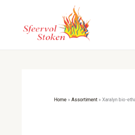
Ga
naar
de
inhoud
Home
»
Assortiment
»
Xaralyn bio-eth