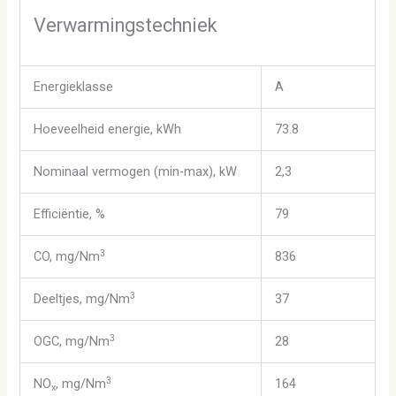
Verwarmingstechniek
Energieklasse
A
Hoeveelheid energie, kWh
73.8
Nominaal vermogen (min-max), kW
2,3
Efficiëntie, %
79
3
CO, mg/Nm
836
3
Deeltjes, mg/Nm
37
3
OGC, mg/Nm
28
3
NO
, mg/Nm
164
x