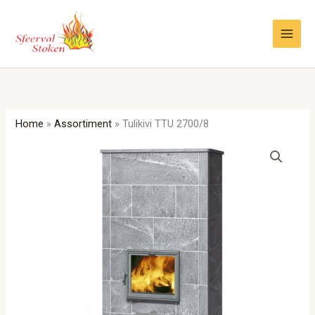
Ga
naar
de
inhoud
Home
»
Assortiment
»
Tulikivi TTU 2700/8