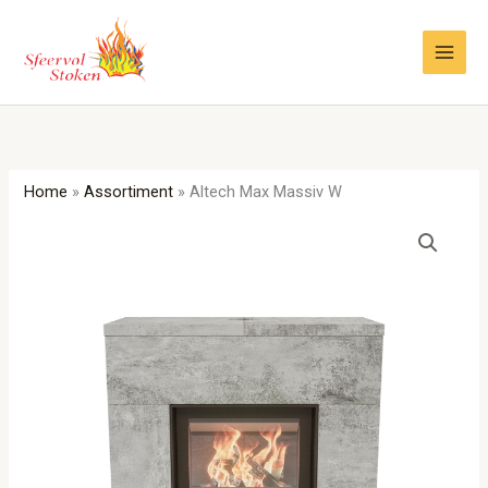
Ga
naar
de
inhoud
Home
»
Assortiment
»
Altech Max Massiv W