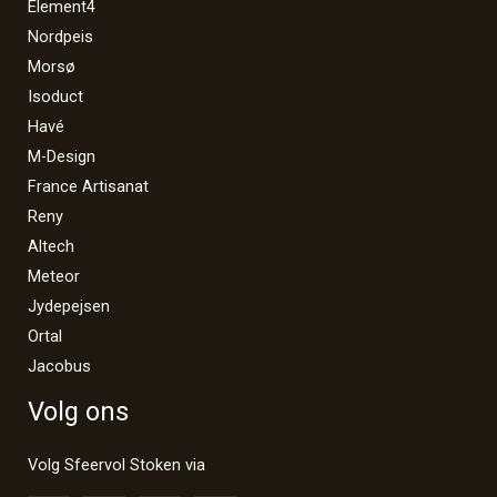
Element4
Nordpeis
Morsø
Isoduct
Havé
M-Design
France Artisanat
Reny
Altech
Meteor
Jydepejsen
Ortal
Jacobus
Volg ons
Volg Sfeervol Stoken via