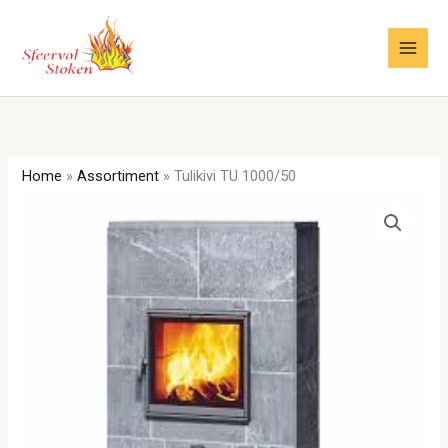
Ga
naar
de
inhoud
Home
»
Assortiment
»
Tulikivi TU 1000/50