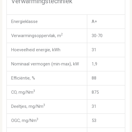
Verwarmingstechniek
Energieklasse
A+
2
Verwarmingsoppervlak, m
30-70
Hoeveelheid energie, kWh
31
Nominaal vermogen (min-max), kW
1,9
Efficiëntie, %
88
3
CO, mg/Nm
875
3
Deeltjes, mg/Nm
31
3
OGC, mg/Nm
53