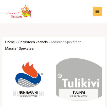
Ga
naar
de
inhoud
Home
»
Speksteen kachels
»
Massief Speksteen
Massief Speksteen
NUNNAUUNI
TULIKIVI
69 PRODUCTEN
55 PRODUCTEN