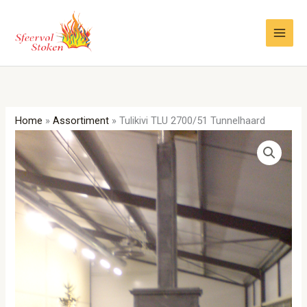
Ga
naar
de
inhoud
Home
»
Assortiment
»
Tulikivi TLU 2700/51 Tunnelhaard