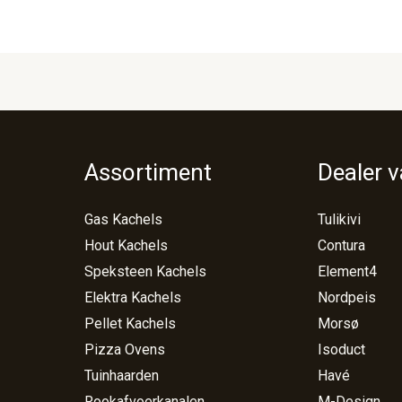
Assortiment
Dealer 
Gas Kachels
Tulikivi
Hout Kachels
Contura
Speksteen Kachels
Element4
Elektra Kachels
Nordpeis
Pellet Kachels
Morsø
Pizza Ovens
Isoduct
Tuinhaarden
Havé
Rookafvoerkanalen
M-Design