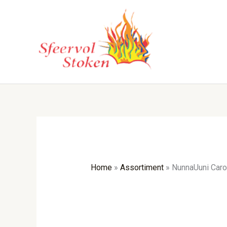
Ga
naar
de
inhoud
Home
»
Assortiment
»
NunnaUuni Carol