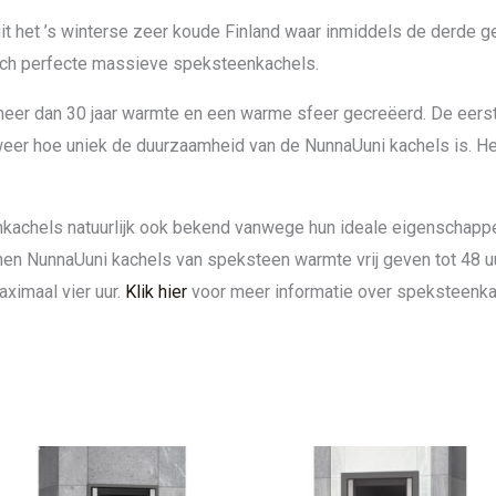
 het ’s winterse zeer koude Finland waar inmiddels de derde ge
isch perfecte massieve speksteenkachels.
eer dan 30 jaar warmte en een warme sfeer gecreëerd. De eers
 weer hoe uniek de duurzaamheid van de NunnaUuni kachels is. H
kachels natuurlijk ook bekend vanwege hun ideale eigenschapp
en NunnaUuni kachels van speksteen warmte vrij geven tot 48 u
aximaal vier uur.
Klik hier
voor meer informatie over speksteenka