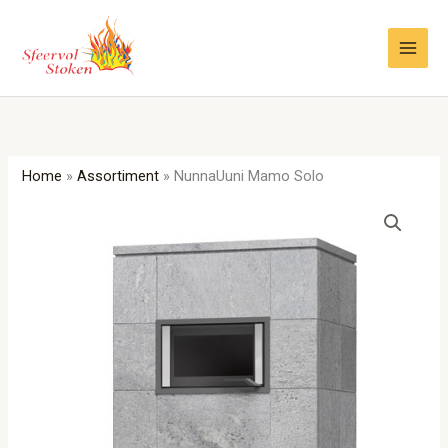
Ga
naar
de
inhoud
Home
»
Assortiment
»
NunnaUuni Mamo Solo