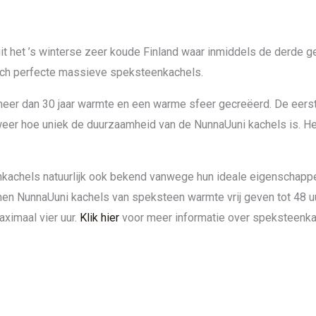
 het ’s winterse zeer koude Finland waar inmiddels de derde ge
isch perfecte massieve speksteenkachels.
eer dan 30 jaar warmte en een warme sfeer gecreëerd. De eers
 weer hoe uniek de duurzaamheid van de NunnaUuni kachels is. H
kachels natuurlijk ook bekend vanwege hun ideale eigenschapp
en NunnaUuni kachels van speksteen warmte vrij geven tot 48 u
aximaal vier uur.
Klik hier
voor meer informatie over speksteenka