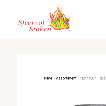
Ga
naar
de
inhoud
Home
»
Assortiment
»
NunnaUuni Raia