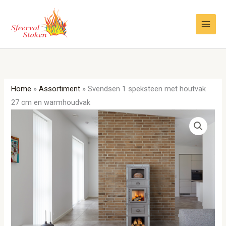
Ga
naar
de
inhoud
Home
»
Assortiment
»
Svendsen 1 speksteen met houtvak
27 cm en warmhoudvak