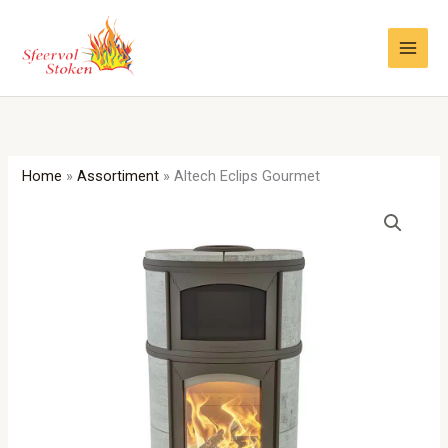
Ga
naar
de
inhoud
Home
»
Assortiment
»
Altech Eclips Gourmet