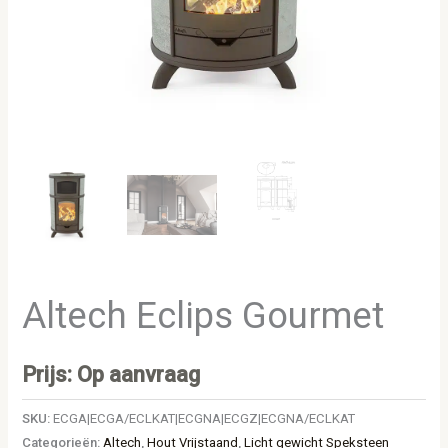
Altech Eclips Gourmet
Prijs: Op aanvraag
SKU:
ECGA|ECGA/ECLKAT|ECGNA|ECGZ|ECGNA/ECLKAT
Categorieën:
Altech
,
Hout Vrijstaand
,
Licht gewicht Speksteen