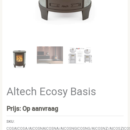
Altech Ecosy Basis
Prijs: Op aanvraag
SKU:
COSA|COSA/A|COSNA|COSNA/A|COSNG|COSNG/A|COSNZ/A|COSZ|CO