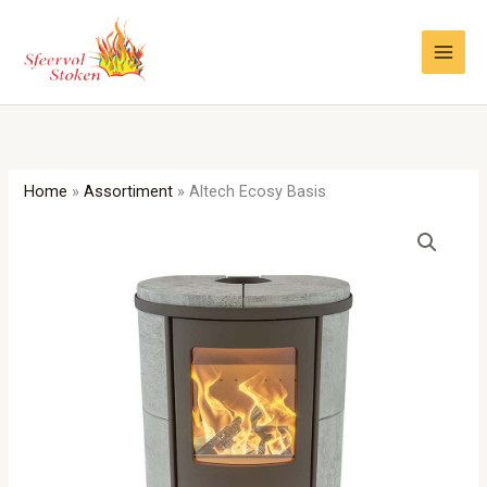
Ga
naar
de
inhoud
Home
»
Assortiment
»
Altech Ecosy Basis