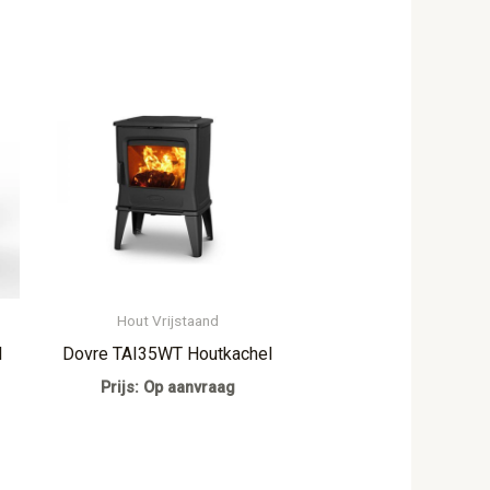
Hout Vrijstaand
l
Dovre TAI35WT Houtkachel
Prijs: Op aanvraag