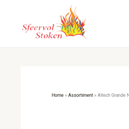
Ga
naar
de
inhoud
Home
»
Assortiment
»
Altech Grande 