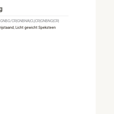
g
GNBG/CR|GNBNA|CL|CR|GNBNG|CR|
rijstaand
,
Licht gewicht Speksteen