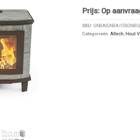
Prijs: Op aanvraa
SKU:
GNBA|GNBA/CR|GNBG|
Categorieën:
Altech
,
Hout V