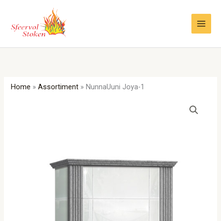
Ga
naar
de
inhoud
Home
»
Assortiment
»
NunnaUuni Joya-1