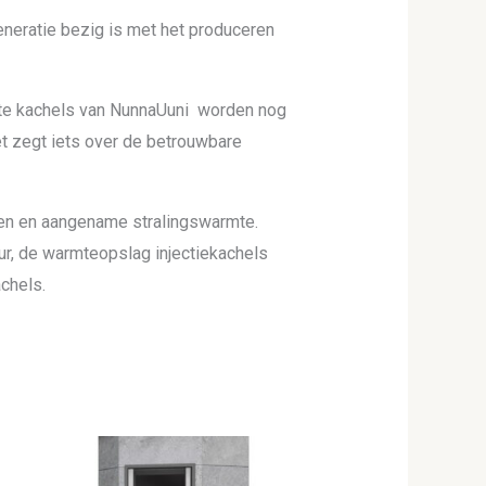
neratie bezig is met het produceren
te kachels van NunnaUuni worden nog
et zegt iets over de betrouwbare
en en aangename stralingswarmte.
ur, de warmteopslag injectiekachels
chels.