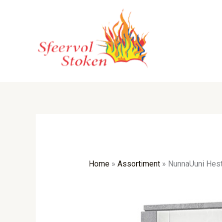
Ga
naar
de
inhoud
Home
»
Assortiment
»
NunnaUuni Hest