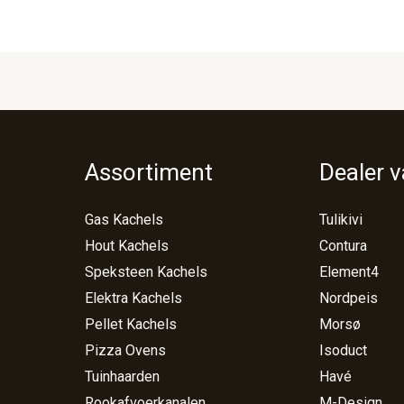
Assortiment
Dealer 
Gas Kachels
Tulikivi
Hout Kachels
Contura
Speksteen Kachels
Element4
Elektra Kachels
Nordpeis
Pellet Kachels
Morsø
Pizza Ovens
Isoduct
Tuinhaarden
Havé
Rookafvoerkanalen
M-Design