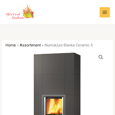
Ga
naar
de
inhoud
Home
»
Assortiment
»
NunnaUuni Blanka Ceramic 4