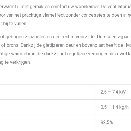
 verwarmt u met gemak en comfort uw woonkamer. De ventilator is
door van het prachtige vlameffect zonder concessies te doen in h
bij te vullen.
cht gebogen zijpanelen en een rechte voorzijde. De stalen zijpane
 of brons. Dankzij de gietijzeren deur en bovenplaat heeft de Ilva
htige warmtebron die dankzij het regelbare vermogen in zowel kle
g te verkrijgen.
2,5 – 7,4 kW
0,5 – 1,4 kg/h
92,5%