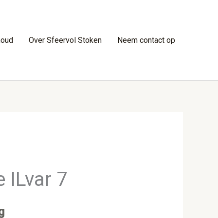
houd
Over Sfeervol Stoken
Neem contact op
e ILvar 7
g