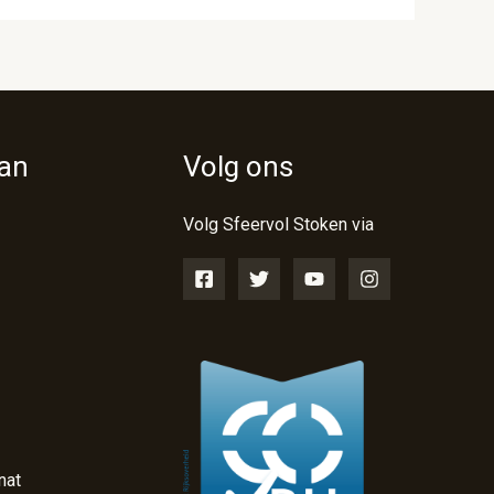
van
Volg ons
Volg Sfeervol Stoken via
nat