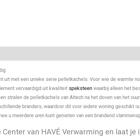
ie
dig
nt uit met een unieke serie pelletkachels. Voor wie de warmte n
lement vervaardigd uit kwaliteit
speksteen
waarbij alleen het be
en stralen de pelletkachels van Altech na het doven van het vuu
chillende branders, waardoor dit voor iedere woning geschikt is.
mee u meerdere uren kunt genieten van een brandend vlammensp
 Center van HAVÉ Verwarming en laat je i