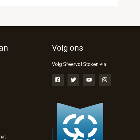
van
Volg ons
Volg Sfeervol Stoken via
nat