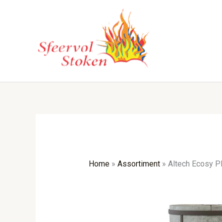
Ga
naar
de
inhoud
Home
»
Assortiment
»
Altech Ecosy Pl