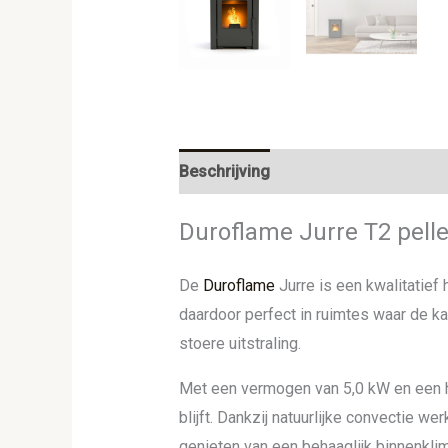
Beschrijving
Aanvullende informat
Duroflame Jurre T2 pell
De
Duroflame
Jurre is een kwalitatie
daardoor perfect in ruimtes waar de ka
stoere uitstraling.
Met een vermogen van 5,0 kW en een ho
blijft. Dankzij natuurlijke convectie we
genieten van een behaaglijk binnenklim