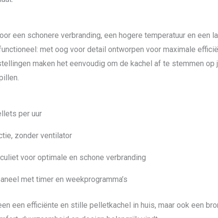
oor een schonere verbranding, een hogere temperatuur en een la
ok functioneel: met oog voor detail ontworpen voor maximale effic
tellingen maken het eenvoudig om de kachel af te stemmen op jou
illen.
llets per uur
ctie, zonder ventilator
uliet voor optimale en schone verbranding
 paneel met timer en weekprogramma’s
een een efficiënte en stille pelletkachel in huis, maar ook een br