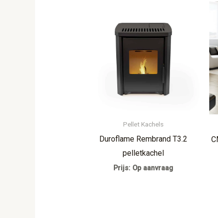
Pellet Kachels
Duroflame Rembrand T3.2
C
pelletkachel
Prijs: Op aanvraag