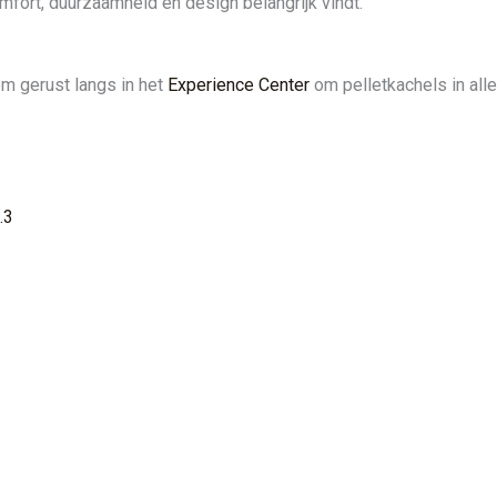
mfort, duurzaamheid en design belangrijk vindt.
om gerust langs in het
Experience Center
om pelletkachels in all
.3