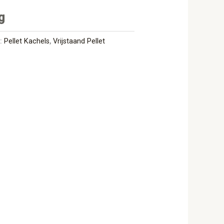
g
n:
Pellet Kachels
,
Vrijstaand Pellet