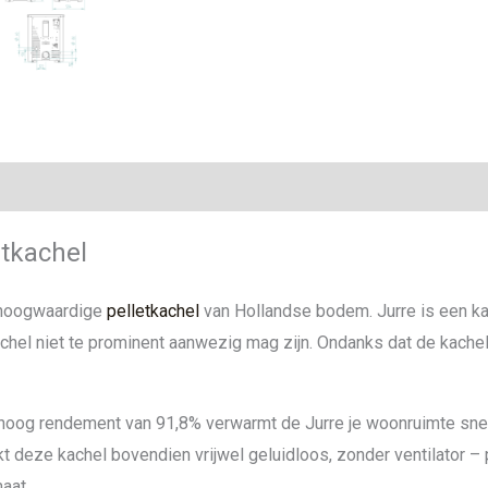
ie
etkachel
f hoogwaardige
pelletkachel
van Hollandse bodem. Jurre is een ka
chel niet te prominent aanwezig mag zijn. Ondanks dat de kachel 
og rendement van 91,8% verwarmt de Jurre je woonruimte snel en 
rkt deze kachel bovendien vrijwel geluidloos, zonder ventilator – p
aat.