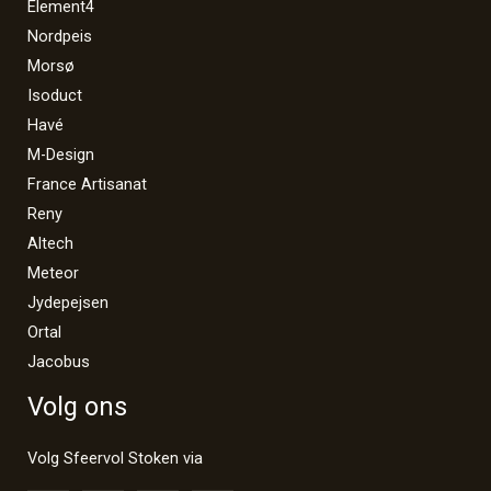
Element4
Nordpeis
Morsø
Isoduct
Havé
M-Design
France Artisanat
Reny
Altech
Meteor
Jydepejsen
Ortal
Jacobus
Volg ons
Volg Sfeervol Stoken via