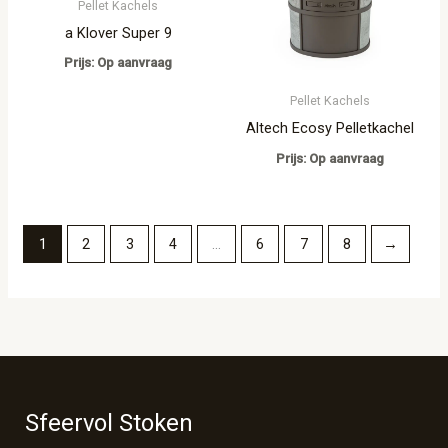
Pellet Kachels
a Klover Super 9
Prijs: Op aanvraag
Pellet Kachels
Altech Ecosy Pelletkachel
Prijs: Op aanvraag
1
2
3
4
…
6
7
8
→
Sfeervol Stoken