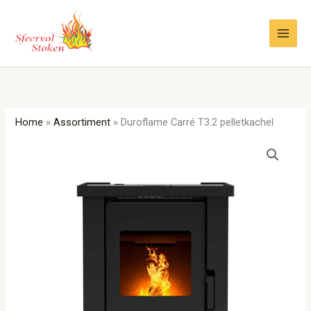
Ga
naar
de
inhoud
Home
»
Assortiment
»
Duroflame Carré T3.2 pelletkachel