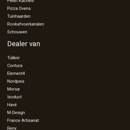
Pellet Kachels
Pizza Ovens
Tuinhaarden
Rookafvoerkanalen
Schouwen
Dealer van
Tulikivi
Contura
Element4
Nordpeis
Morsø
Isoduct
Havé
M-Design
France Artisanat
Reny