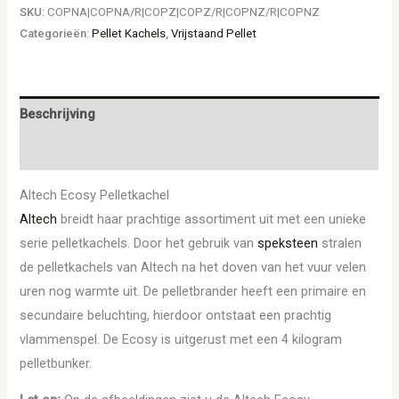
SKU:
COPNA|COPNA/R|COPZ|COPZ/R|COPNZ/R|COPNZ
Categorieën:
Pellet Kachels
,
Vrijstaand Pellet
Beschrijving
Aanvullende informatie
Altech Ecosy Pelletkachel
Altech
breidt haar prachtige assortiment uit met een unieke
serie pelletkachels. Door het gebruik van
speksteen
stralen
de pelletkachels van Altech na het doven van het vuur velen
uren nog warmte uit. De pelletbrander heeft een primaire en
secundaire beluchting, hierdoor ontstaat een prachtig
vlammenspel. De Ecosy is uitgerust met een 4 kilogram
pelletbunker.