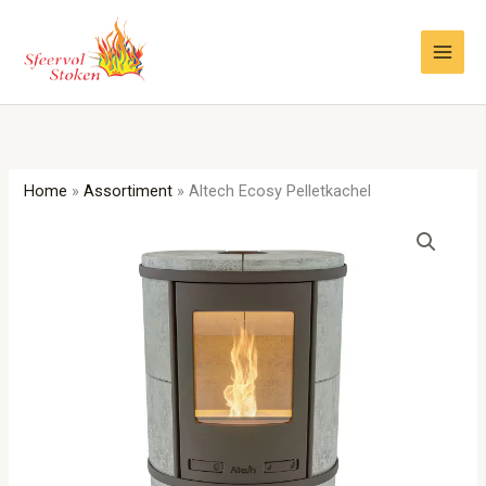
Ga
naar
de
inhoud
Home
»
Assortiment
»
Altech Ecosy Pelletkachel