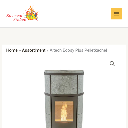
Ga
naar
de
inhoud
Home
»
Assortiment
»
Altech Ecosy Plus Pelletkachel