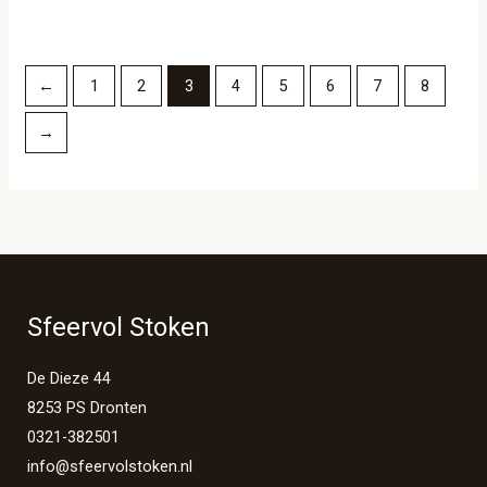
←
1
2
3
4
5
6
7
8
→
Sfeervol Stoken
De Dieze 44
8253 PS Dronten
0321-382501
info@sfeervolstoken.nl