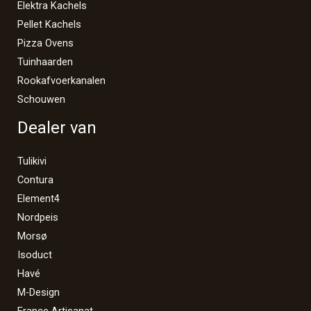
Elektra Kachels
Pellet Kachels
Pizza Ovens
Tuinhaarden
Rookafvoerkanalen
Schouwen
Dealer van
Tulikivi
Contura
Element4
Nordpeis
Morsø
Isoduct
Havé
M-Design
France Artisanat