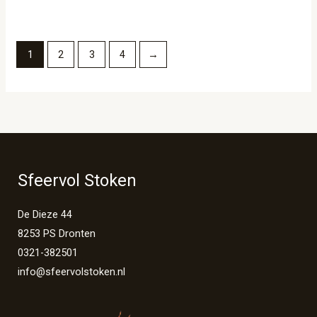
1
2
3
4
→
Sfeervol Stoken
De Dieze 44
8253 PS Dronten
0321-382501
info@sfeervolstoken.nl