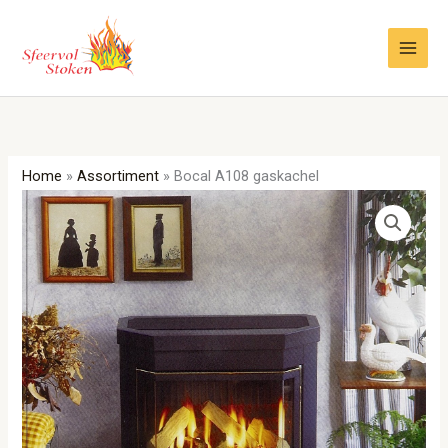
Ga
naar
de
inhoud
Home
»
Assortiment
»
Bocal A108 gaskachel