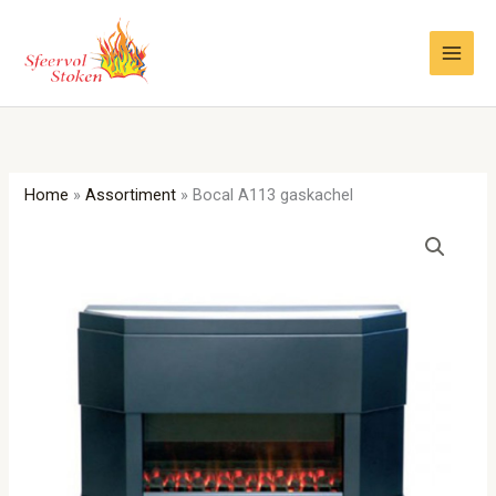
Ga
naar
de
inhoud
Home
»
Assortiment
»
Bocal A113 gaskachel