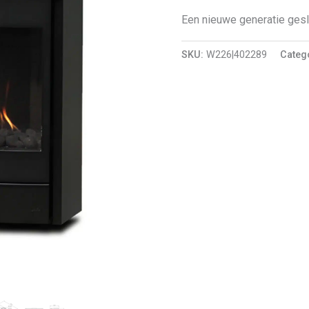
Een nieuwe generatie ge
SKU:
W226|402289
Categ