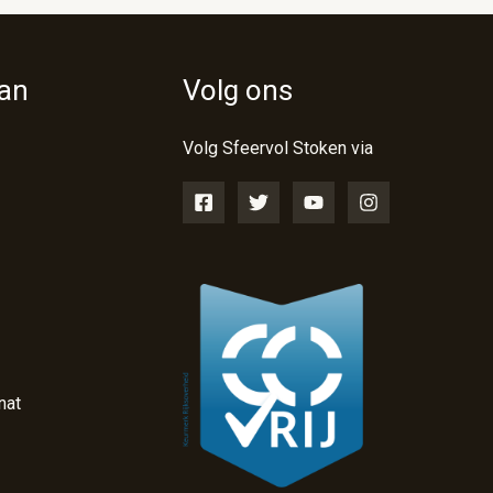
van
Volg ons
Volg Sfeervol Stoken via
nat