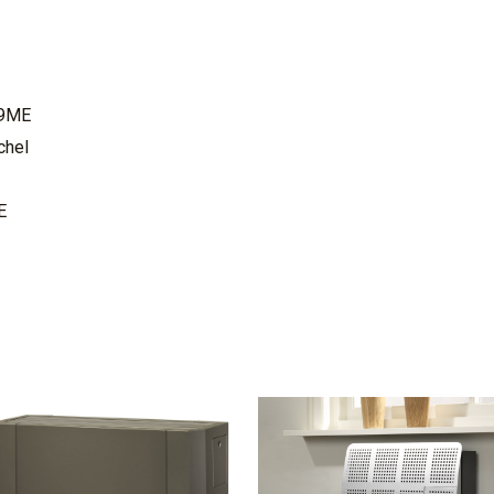
19ME
chel
E