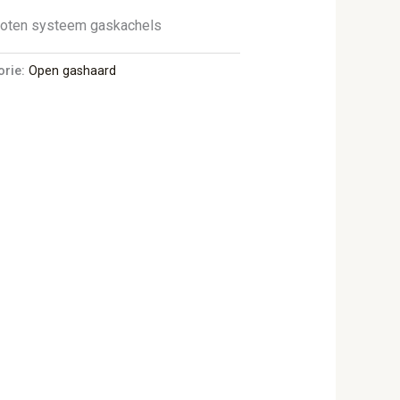
sloten systeem gaskachels
orie:
Open gashaard