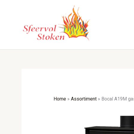
Ga
naar
de
inhoud
Home
»
Assortiment
»
Bocal A19M ga