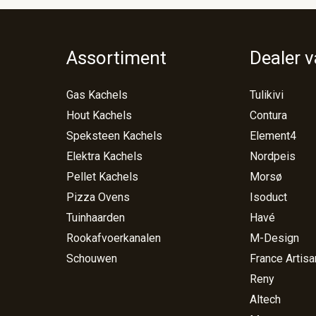
Assortiment
Dealer 
Gas Kachels
Tulikivi
Hout Kachels
Contura
Speksteen Kachels
Element4
Elektra Kachels
Nordpeis
Pellet Kachels
Morsø
Pizza Ovens
Isoduct
Tuinhaarden
Havé
Rookafvoerkanalen
M-Design
Schouwen
France Artisa
Reny
Altech