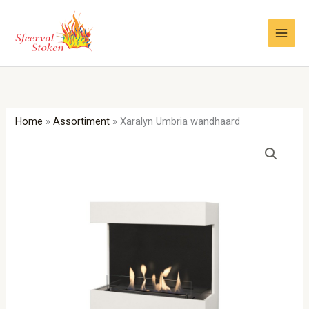
Ga
naar
de
inhoud
Home
»
Assortiment
»
Xaralyn Umbria wandhaard