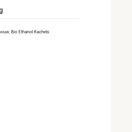
g
nbouw
,
Bio Ethanol Kachels