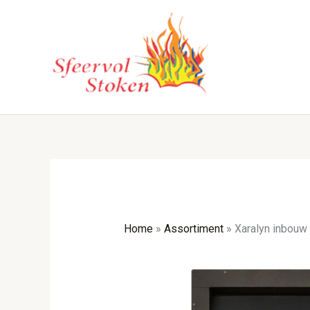
Ga
naar
de
inhoud
Home
»
Assortiment
»
Xaralyn inbouw 