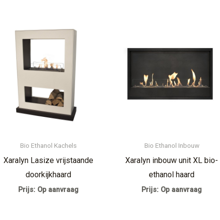
Bio Ethanol Kachels
Bio Ethanol Inbouw
Xaralyn Lasize vrijstaande
Xaralyn inbouw unit XL bio-
doorkijkhaard
ethanol haard
Prijs: Op aanvraag
Prijs: Op aanvraag