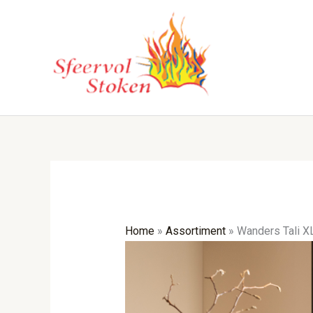
Ga
naar
de
inhoud
Home
»
Assortiment
»
Wanders Tali XL