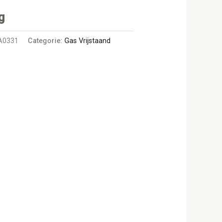
g
A0331
Categorie:
Gas Vrijstaand