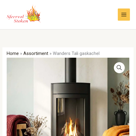
Ga
naar
de
inhoud
Home
»
Assortiment
»
Wanders Tali gaskachel