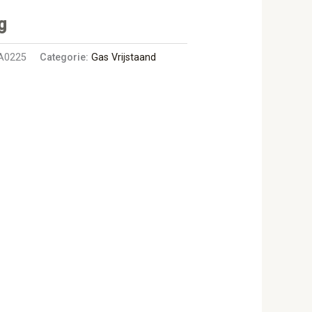
g
A0225
Categorie:
Gas Vrijstaand