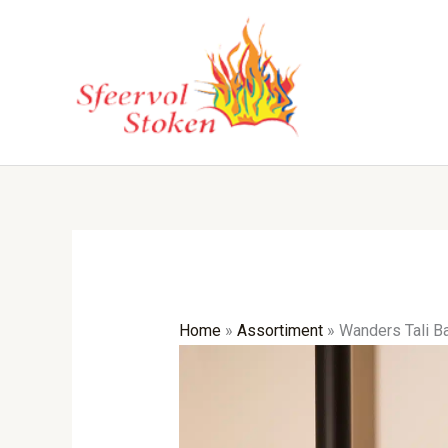
Ga
naar
de
inhoud
Home
»
Assortiment
»
Wanders Tali B