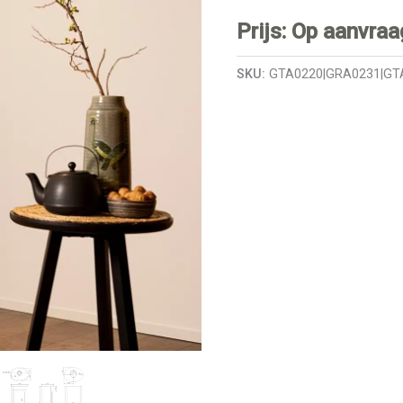
Prijs: Op aanvraa
SKU:
GTA0220|GRA0231|GT