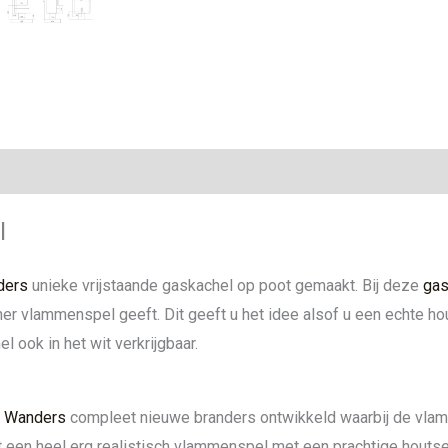
ie
l
ders
unieke vrijstaande gaskachel op poot gemaakt. Bij deze
gas
her vlammenspel geeft. Dit geeft u het idee alsof u een echte h
l ook in het wit verkrijgbaar.
t
Wanders
compleet nieuwe branders ontwikkeld waarbij de vlam
 een heel erg realistisch vlammenspel met een prachtige houtse