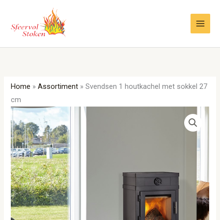
Ga
naar
de
inhoud
Home
»
Assortiment
»
Svendsen 1 houtkachel met sokkel 27
cm