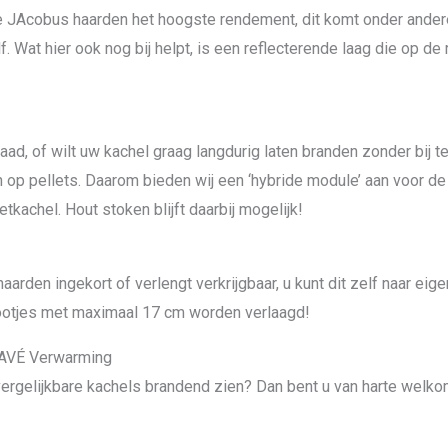
e JAcobus haarden het hoogste rendement, dit komt onder ander
Wat hier ook nog bij helpt, is een reflecterende laag die op de r
aad, of wilt uw kachel graag langdurig laten branden zonder bij te
 op pellets. Daarom bieden wij een ‘hybride module’ aan voor d
achel. Hout stoken blijft daarbij mogelijk!
arden ingekort of verlengt verkrijgbaar, u kunt dit zelf naar eig
pootjes met maximaal 17 cm worden verlaagd!
 HAVÉ Verwarming
 vergelijkbare kachels brandend zien? Dan bent u van harte welk