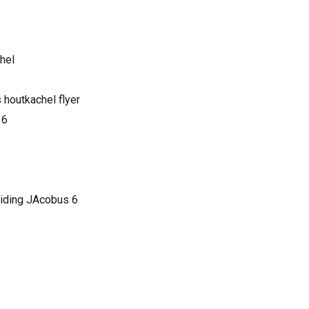
hel
houtkachel flyer
 6
eiding JAcobus 6