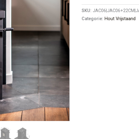
SKU:
JAC06|JAC06+22CM|J
Categorie:
Hout Vrijstaand