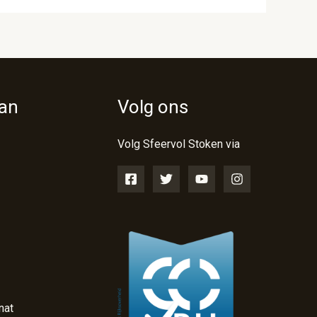
van
Volg ons
Volg Sfeervol Stoken via
nat