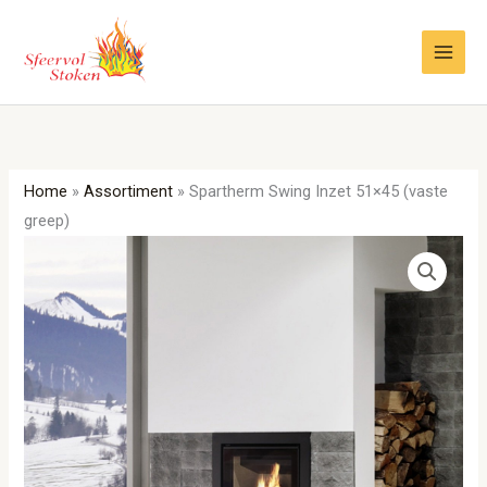
Ga
naar
de
inhoud
Home
»
Assortiment
»
Spartherm Swing Inzet 51×45 (vaste
greep)