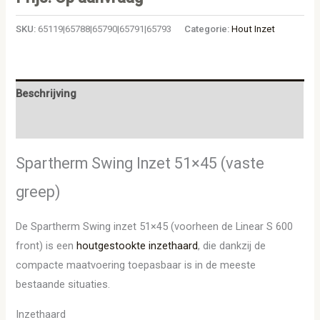
SKU:
65119|65788|65790|65791|65793
Categorie:
Hout Inzet
Beschrijving
Aanvullende informatie
Spartherm Swing Inzet 51×45 (vaste
greep)
De Spartherm Swing inzet 51×45 (voorheen de Linear S 600
front) is een
houtgestookte inzethaard
, die dankzij de
compacte maatvoering toepasbaar is in de meeste
bestaande situaties.
Inzethaard