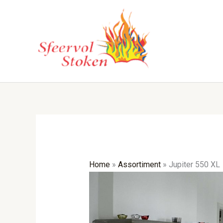
Ga
naar
de
inhoud
Home
»
Assortiment
»
Jupiter 550 XL