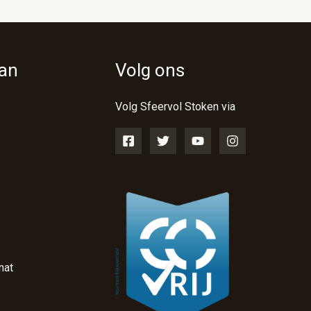
van
Volg ons
Volg Sfeervol Stoken via
nat