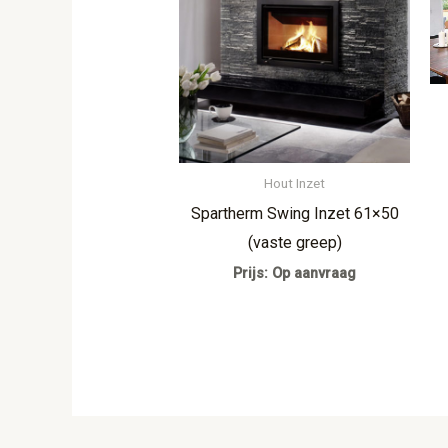
Hout Inzet
Spartherm Swing Inzet 61×50
(vaste greep)
Prijs: Op aanvraag