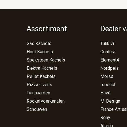
Assortiment
Dealer 
Gas Kachels
Tulikivi
Hout Kachels
Contura
Speksteen Kachels
Element4
Elektra Kachels
Nordpeis
Pellet Kachels
Morsø
Pizza Ovens
Isoduct
Tuinhaarden
Havé
Rookafvoerkanalen
M-Design
Schouwen
France Artisa
Reny
Altech