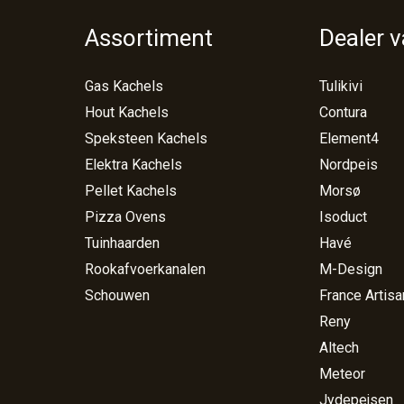
Assortiment
Dealer 
Gas Kachels
Tulikivi
Hout Kachels
Contura
Speksteen Kachels
Element4
Elektra Kachels
Nordpeis
Pellet Kachels
Morsø
Pizza Ovens
Isoduct
Tuinhaarden
Havé
Rookafvoerkanalen
M-Design
Schouwen
France Artisa
Reny
Altech
Meteor
Jydepejsen