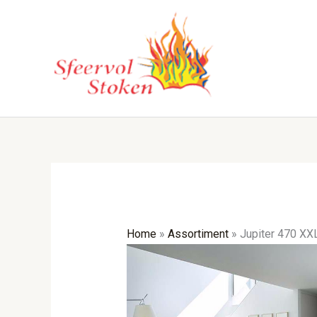
Ga
naar
de
inhoud
Home
»
Assortiment
»
Jupiter 470 XX