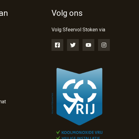
van
Volg ons
Volg Sfeervol Stoken via
nat