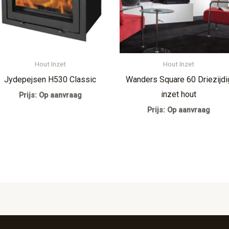
Hout Inzet
Hout Inzet
Jydepejsen H530 Classic
Wanders Square 60 Driezijdi
inzet hout
Prijs: Op aanvraag
Prijs: Op aanvraag